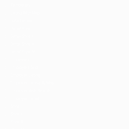
Temporary
Listing With Map
Jobs Details
Detail Style I
Detail Style II
Detail Style III
Detail Style IV
Employers
Employers Grid
Employer Listing
Employer Listing W/Map
Employer With Search
Employer Detail
Style I
Style II
Style III