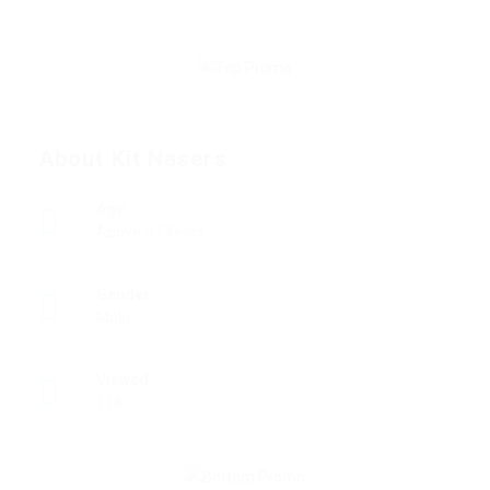
About Kit Nasers
Age
Above 57 Years
Gender
Male
Viewed
118