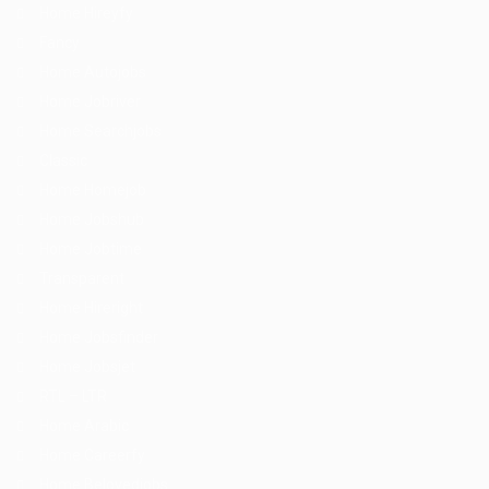
Home Hireyfy
Fancy
Home Autojobs
Home Jobriver
Home Searchjobs
Classic
Home Homejob
Home Jobshub
Home Jobtime
Transparent
Home Hireright
Home Jobsfinder
Home Jobsjet
RTL – LTR
Home Arabic
Home Careerfy
Home Belovedjobs