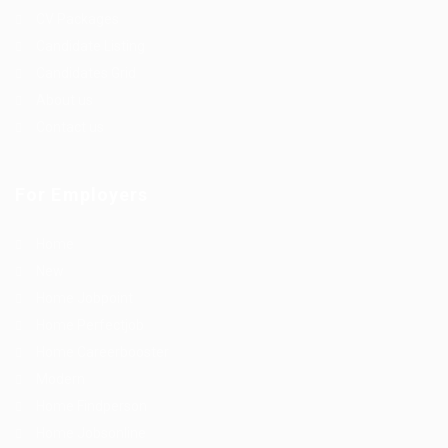
CV Packages
Candidate Listing
Candidates Grid
About us
Contact us
For Employers
Home
New
Home Jobpoint
Home Perfectjob
Home Careerbooster
Modern
Home Findperson
Home Jobsonline