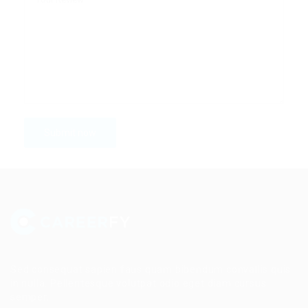
Sed consequat sapien faus quam bibendum convallis quis
in nulla. Pellentesque volutpat odio eget diam cursus
semper.