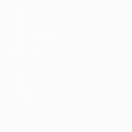
Style IV
Candidates
Candidates Grid
Candidate Listing
Candidate Listing W/Map
Candidate With Search
Candidate Detail
Style I
Style II
Style III
Style IV
Packages
CV Packages
Job Packages
Pages
About us
FAQ’S