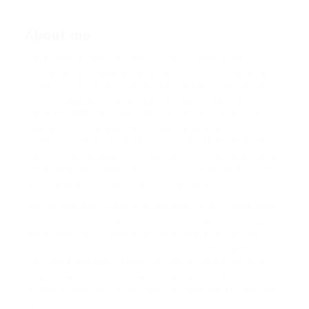
About me
Par exemple, les sacs en cuir et en daim sont
fabriqués avec des bretelles en cuir et un matériau
en daim. Il ya beaucoup de différents matériaux qui
sont utilisés pour faire des sacs de créateurs
authentiques. La taille compte: Lorsqu’il s’agit de
trouver le bon ajustement pour la taille de votre
poignet, il y a deux facteurs principaux à garder à
l’esprit. Tout d’abord, considérez la circonférence de
votre poignet et assurez-vous que vous savez quelle
taille convient le mieux avant d’acheter.
Deuxièmement, prenez en compte ce qui ressemble
le mieux à votre main et si vous souhaitez opter pour
une montre plus grande ou plus petite. Alors, les
montres de luxe sont-elles un bon investissement?
Pour ceux qui apprécient l’artisanat, ont le sens du
détail et apprécient les actifs tangibles avec une
touche d’histoire, ils peuvent certainement être une
avenue enrichissante à explorer.