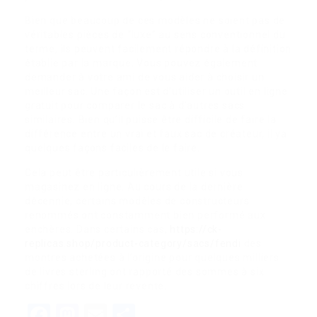
Bien que beaucoup de ces modèles ne soient pas de
véritables pièces de “luxe” au sens conventionnel du
terme, ils peuvent facilement répondre à la définition
établie par la marque. Vous pouvez également
demander à votre ami de vous aider à choisir un
meilleur sac. Une façon est d’utiliser un outil en ligne
gratuit pour comparer le sac à d’autres sacs
similaires. Bien qu’il puisse être difficile de faire la
différence entre un vrai et faux sac de créateur, il ya
quelques façons faciles de le faire.
Cela peut être particulièrement utile si vous
magasinez en ligne. Au cours de la dernière
décennie, certains modèles de constructeurs
renommés ont constamment bien performé aux
enchères. Dans certains cas,
https://ck-
replicas.shop/product-category/sacs/fendi
des
montres achetées à l’origine pour quelques milliers
de livres sterling ont rapporté des sommes à six
chiffres lors de leur revente.
Facebook
Mastodon
Email
Share