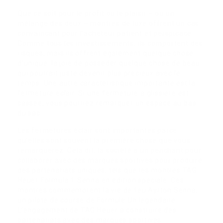
Que ce soit pour le profit ou le plaisir – ou un
mélange des deux – montres de luxe offrent un cas
convaincant pour l’acheteur patient et perspicace.
Comme tous les investissements, ils comportent des
risques, mais ils offrent également quelque chose
d’unique: la joie de posséder quelque chose de beau
qui pourrait juste devenir plus précieux avec le
temps. Une autre caractéristique importante est la
fermeture éclair. Si une fermeture à glissière est
cassée, vous pourriez remarquer un espace au bas
du sac.
Les fermetures éclair sont importantes parce
qu’elles sont souvent la première chose que vous
remarquerez. Cela dit, la société a un penchant pour
collaborer avec des marques sportives pour produire
des partenariats uniques, tels que les montres TAG
Heuer Formula 1 Senna en édition spéciale. Ces
montres commémorent la vie de feu Ayrton Senna,
un pilote de course de Formule Un légendaire.
L’engagement de TAG Heuer à construire des
partenariats avec des marques sportives.