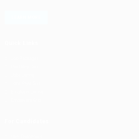
LEARN MORE
Quick Links
Job Packages
Post New Job
Jobs Listing
Jobs Style Grid
Employer Listing
Employers Grid
For Candidates
User Dashboard