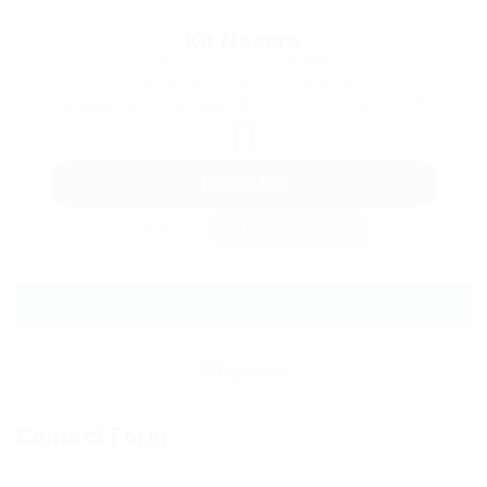
Kit Nasers
Phone: 01264 540588
Sector: Accounting / Finance
Member Since, July 7, 2025
Andover, United Kingdom
WhatsApp
Invite
Save Candidate
Download CV
Contact Form