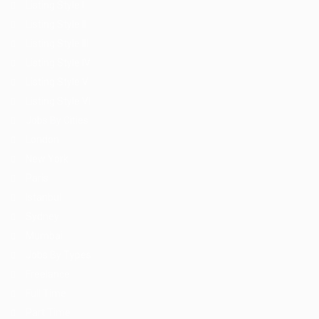
Listing Style I
Listing Style II
Listing Style III
Listing Style IV
Listing Style V
Listing Style VI
Jobs By Cities
London
New York
Paris
Istanbul
Sydney
Mumbai
Jobs By Types
Freelance
Full Time
Part Time