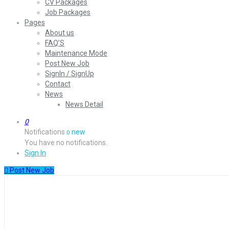
CV Packages
Job Packages
Pages
About us
FAQ’S
Maintenance Mode
Post New Job
SignIn / SignUp
Contact
News
News Detail
0
Notifications
new
0
You have no notifications.
Sign In
Post New Job