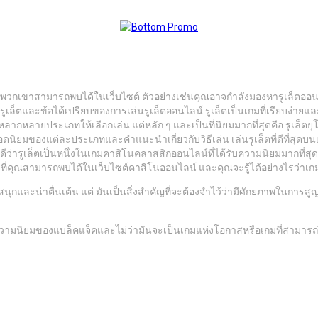
่พวกเขาสามารถพบได้ในเว็บไซต์ ตัวอย่างเช่นคุณอาจกำลังมองหารูเล็ตออนไล
วกับรูเล็ตและข้อได้เปรียบของการเล่นรูเล็ตออนไลน์ รูเล็ตเป็นเกมที่เรียบง่
ตหลากหลายประเภทให้เลือกเล่น แต่หลัก ๆ และเป็นที่นิยมมากที่สุดคือ รูเล็ต
นิยมของแต่ละประเภทและคำแนะนำเกี่ยวกับวิธีเล่น เล่นรูเล็ตที่ดีที่สุดบนเ
ุกคนรู้ดีว่ารูเล็ตเป็นหนึ่งในเกมคาสิโนคลาสสิกออนไลน์ที่ได้รับความนิยมมา
้นนำที่คุณสามารถพบได้ในเว็บไซต์คาสิโนออนไลน์ และคุณจะรู้ได้อย่างไรว่าเก
กและน่าตื่นเต้น แต่ มันเป็นสิ่งสำคัญที่จะต้องจำไว้ว่ามีศักยภาพในการสูญเส
มนิยมของแบล็คแจ็คและไม่ว่ามันจะเป็นเกมแห่งโอกาสหรือเกมที่สามารถฝึก