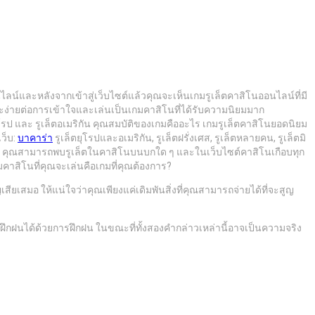
น์และหลังจากเข้าสู่เว็บไซต์แล้วคุณจะเห็นเกมรูเล็ตคาสิโนออนไลน์ที่มี
ายและง่ายต่อการเข้าใจและเล่นเป็นเกมคาสิโนที่ได้รับความนิยมมาก
ยุโรป และ รูเล็ตอเมริกัน คุณสมบัติของเกมคืออะไร เกมรูเล็ตคาสิโนยอดนิยม
ว็บ:
บาคาร่า
รูเล็ตยุโรปและอเมริกัน, รูเล็ตฝรั่งเศส, รูเล็ตหลายคน, รูเล็ตมิ
กที่สุด คุณสามารถพบรูเล็ตในคาสิโนบนบกใด ๆ และในเว็บไซต์คาสิโนเกือบทุก
มคาสิโนที่คุณจะเล่นคือเกมที่คุณต้องการ?
ียเสมอ ให้แน่ใจว่าคุณเพียงแค่เดิมพันสิ่งที่คุณสามารถจ่ายได้ที่จะสูญ
ฝนได้ด้วยการฝึกฝน ในขณะที่ทั้งสองคำกล่าวเหล่านี้อาจเป็นความจริง