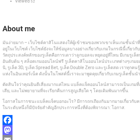
Viewed
52
About me
มันง่ายมาก – เว็บไซต์คาสิโนแสดงให้ผู้เข้าชมของพวกเขาเห็นเกมชั้นนำที
อยู่ในเว็บไซต์ เว็บไซต์ยังจะให้ข้อมูลบางอย่างเกี่ยวกับเกมในกรณีนี้เกี่ย
วัตถุประสงค์หลักของรูเล็ตคือการเดาว่าลูกบอลจะหยุดอยู่ที่ไหน มีเกมรูเล็
อันดับต้น ๆ สล็อตเกมออนไลน์ฟรี รูเล็ตคาสิโนออนไลน์ประเภทต่างๆเกมยอด
นิ, รูเล็ต 3D, รูเล็ต Spread Bet, รูเล็ต Double Zero และรูเล็ตสด เราท
แห่งในอินเทอร์เน็ต ดังนั้นในโพสต์นี้เราจะมาพูดคุยเกี่ยวกับเกมรูเล็ตชั
ตัดสินใจว่าคุณยินดีเสี่ยงมากแค่ไหน แบล็คแจ็คออนไลน์สามารถเป็นเกมที่สนุ
เสีย, และไม่พยายามที่จะเรียกคืนการสูญเสียใด ๆ โดยเดิมพันมากขึ้น.
โอกาสในการชนะแบล็คแจ็คบอกอะไร? มีการถกเถียงกันมากมายเกี่ยวกับควา
ในระดับหนึ่งก็มีปัจจัยสำคัญอีกประการหนึ่งที่ต้องพิจารณา: โอกาส.
Facebook