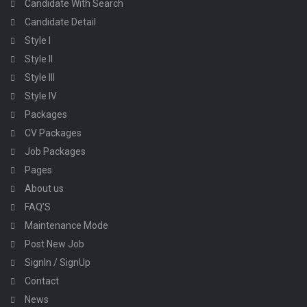
Candidate With Search
Candidate Detail
Style I
Style II
Style III
Style IV
Packages
CV Packages
Job Packages
Pages
About us
FAQ’S
Maintenance Mode
Post New Job
SignIn / SignUp
Contact
News