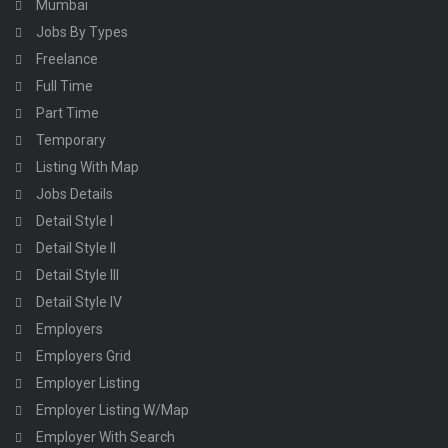
Mumbai
Jobs By Types
Freelance
Full Time
Part Time
Temporary
Listing With Map
Jobs Details
Detail Style I
Detail Style II
Detail Style III
Detail Style IV
Employers
Employers Grid
Employer Listing
Employer Listing W/Map
Employer With Search