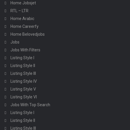
Home Jobsjet
RTL – LTR
Home Arabic
Home Careerfy
Home Belovedjobs
Jobs
Jobs With Filters
Listing Style I
Listing Style II
Listing Style III
Listing Style IV
Listing Style V
Listing Style VI
Jobs With Top Search
Listing Style I
Listing Style II
Listing Style III