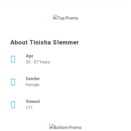
About Tinisha Slemmer
Age
33 - 37 Years
Gender
Female
Viewed
111