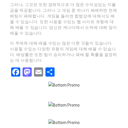
그러나, 그것은 또한 잠재적으로 더 많은 수익성있는 지불
금을 제공합니다. 그러나 그 게임 중 하나가 패배하면 전체
베팅이 패배합니다. 게임을 둘러싼 합법성에 대해서도 배
울 수 있습니다. 또한 사용할 수있는 웹 사이트 유형에 대
해 배울 수 있습니다. 당신은 캐나다에서 도박에 대해 많이
배울 수 있습니다.
이 주제에 대해 배울 수있는 많은 다른 것들이 있습니다.
사용할 수있는 다양한 유형의 게임에 대해 배울 수 있습니
다. 배당률은 또한 팀이 승리하거나 패배 할 확률을 결정하
는 데 사용됩니다.
Facebook
Mastodon
Email
Share