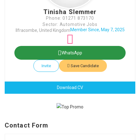
Tinisha Slemmer
Phone: 01271 873170
Sector: Automotive Jobs
Member Since, May 7, 2025
Ilfracombe, United Kingdom
WhatsApp
Invite
Save Candidate
Download CV
Contact Form