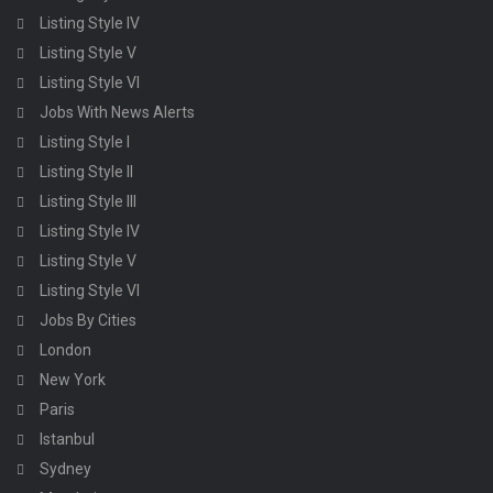
Listing Style IV
Listing Style V
Listing Style VI
Jobs With News Alerts
Listing Style I
Listing Style II
Listing Style III
Listing Style IV
Listing Style V
Listing Style VI
Jobs By Cities
London
New York
Paris
Istanbul
Sydney