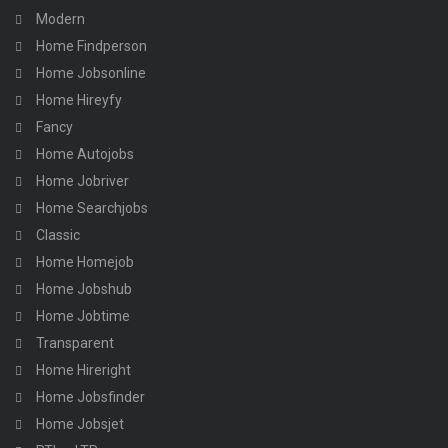
Modern
Home Findperson
Home Jobsonline
Home Hireyfy
Fancy
Home Autojobs
Home Jobriver
Home Searchjobs
Classic
Home Homejob
Home Jobshub
Home Jobtime
Transparent
Home Hireright
Home Jobsfinder
Home Jobsjet