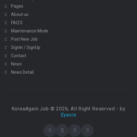
Pages
About us
FAQ’S
Maintenance Mode
Post New Job
SignIn / SignUp
Contact
News
News Detail
KoreaAgain Job © 2026, All Right Reserved - by
Eyecix